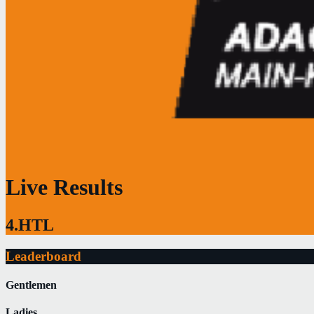
Live Results
4.HTL
Leaderboard
Gentlemen
Ladies