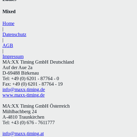
Mixed
Home
|
Datenschutz
|
AGB
|
Impressum
MA:XX Timing GmbH Deutschland
Auf der Aue 2a
D-69488 Birkenau
Tel: +49 (0) 6201 - 87764 - 0
Fax: +49 (0) 6201 - 87764 - 19
info@maxx-timing.de
www.maxx-timing.de
MA:XX Timing GmbH Österreich
Mühlbachberg 24
A-4810 Traunkirchen
Tel: +43 (0) 676 - 7611777
info@maxx-timing.at