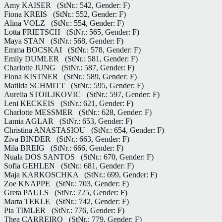
Amy KAISER
(StNr.: 542, Gender: F)
Fiona KREIS
(StNr.: 552, Gender: F)
Alina VOLZ
(StNr.: 554, Gender: F)
Lotta FRIETSCH
(StNr.: 565, Gender: F)
Maya STAN
(StNr.: 568, Gender: F)
Emma BOCSKAI
(StNr.: 578, Gender: F)
Emily DUMLER
(StNr.: 581, Gender: F)
Charlotte JUNG
(StNr.: 587, Gender: F)
Fiona KISTNER
(StNr.: 589, Gender: F)
Matilda SCHMITT
(StNr.: 595, Gender: F)
Aurelia STOILJKOVIC
(StNr.: 597, Gender: F)
Leni KECKEIS
(StNr.: 621, Gender: F)
Charlotte MESSMER
(StNr.: 628, Gender: F)
Lamia AGLAR
(StNr.: 653, Gender: F)
Christina ANASTASIOU
(StNr.: 654, Gender: F)
Ziva BINDER
(StNr.: 663, Gender: F)
Mila BREIG
(StNr.: 666, Gender: F)
Nuala DOS SANTOS
(StNr.: 670, Gender: F)
Sofia GEHLEN
(StNr.: 681, Gender: F)
Maja KARKOSCHKA
(StNr.: 699, Gender: F)
Zoe KNAPPE
(StNr.: 703, Gender: F)
Greta PAULS
(StNr.: 725, Gender: F)
Marta TEKLE
(StNr.: 742, Gender: F)
Pia TIMLER
(StNr.: 776, Gender: F)
Thea CARREIRO
(StNr.: 779, Gender: F)