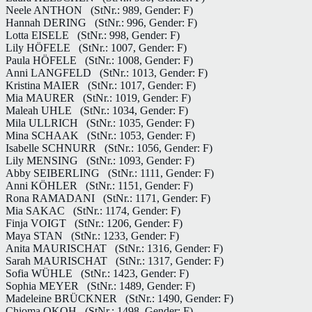
Neele ANTHON
(StNr.: 989, Gender: F)
Hannah DERING
(StNr.: 996, Gender: F)
Lotta EISELE
(StNr.: 998, Gender: F)
Lily HÖFELE
(StNr.: 1007, Gender: F)
Paula HÖFELE
(StNr.: 1008, Gender: F)
Anni LANGFELD
(StNr.: 1013, Gender: F)
Kristina MAIER
(StNr.: 1017, Gender: F)
Mia MAURER
(StNr.: 1019, Gender: F)
Maleah UHLE
(StNr.: 1034, Gender: F)
Mila ULLRICH
(StNr.: 1035, Gender: F)
Mina SCHAAK
(StNr.: 1053, Gender: F)
Isabelle SCHNURR
(StNr.: 1056, Gender: F)
Lily MENSING
(StNr.: 1093, Gender: F)
Abby SEIBERLING
(StNr.: 1111, Gender: F)
Anni KÖHLER
(StNr.: 1151, Gender: F)
Rona RAMADANI
(StNr.: 1171, Gender: F)
Mia SAKAC
(StNr.: 1174, Gender: F)
Finja VOIGT
(StNr.: 1206, Gender: F)
Maya STAN
(StNr.: 1233, Gender: F)
Anita MAURISCHAT
(StNr.: 1316, Gender: F)
Sarah MAURISCHAT
(StNr.: 1317, Gender: F)
Sofia WÜHLE
(StNr.: 1423, Gender: F)
Sophia MEYER
(StNr.: 1489, Gender: F)
Madeleine BRÜCKNER
(StNr.: 1490, Gender: F)
Chioma OKOH
(StNr.: 1498, Gender: F)