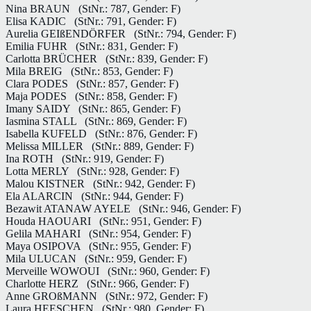
Nina BRAUN
(StNr.: 787, Gender: F)
Elisa KADIC
(StNr.: 791, Gender: F)
Aurelia GEIßENDÖRFER
(StNr.: 794, Gender: F)
Emilia FUHR
(StNr.: 831, Gender: F)
Carlotta BRÜCHER
(StNr.: 839, Gender: F)
Mila BREIG
(StNr.: 853, Gender: F)
Clara PODES
(StNr.: 857, Gender: F)
Maja PODES
(StNr.: 858, Gender: F)
Imany SAIDY
(StNr.: 865, Gender: F)
Iasmina STALL
(StNr.: 869, Gender: F)
Isabella KUFELD
(StNr.: 876, Gender: F)
Melissa MILLER
(StNr.: 889, Gender: F)
Ina ROTH
(StNr.: 919, Gender: F)
Lotta MERLY
(StNr.: 928, Gender: F)
Malou KISTNER
(StNr.: 942, Gender: F)
Ela ALARCIN
(StNr.: 944, Gender: F)
Bezawit ATANAW AYELE
(StNr.: 946, Gender: F)
Houda HAOUARI
(StNr.: 951, Gender: F)
Gelila MAHARI
(StNr.: 954, Gender: F)
Maya OSIPOVA
(StNr.: 955, Gender: F)
Mila ULUCAN
(StNr.: 959, Gender: F)
Merveille WOWOUI
(StNr.: 960, Gender: F)
Charlotte HERZ
(StNr.: 966, Gender: F)
Anne GROßMANN
(StNr.: 972, Gender: F)
Laura HEESCHEN
(StNr.: 980, Gender: F)