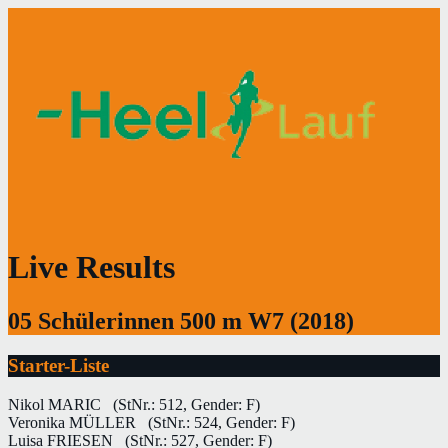
Live Results
05 Schülerinnen 500 m W7 (2018)
Starter-Liste
Nikol MARIC
(StNr.: 512, Gender: F)
Veronika MÜLLER
(StNr.: 524, Gender: F)
Luisa FRIESEN
(StNr.: 527, Gender: F)