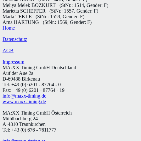
Meliya Melek BOZKURT
(StNr.: 1514, Gender: F)
Marietta SCHEFFER
(StNr.: 1557, Gender: F)
Marta TEKLE
(StNr.: 1559, Gender: F)
Arna HARTUNG
(StNr.: 1569, Gender: F)
Home
|
Datenschutz
|
AGB
|
Impressum
MA:XX Timing GmbH Deutschland
Auf der Aue 2a
D-69488 Birkenau
Tel: +49 (0) 6201 - 87764 - 0
Fax: +49 (0) 6201 - 87764 - 19
info@maxx-timing.de
www.maxx-timing.de
MA:XX Timing GmbH Österreich
Mühlbachberg 24
A-4810 Traunkirchen
Tel: +43 (0) 676 - 7611777