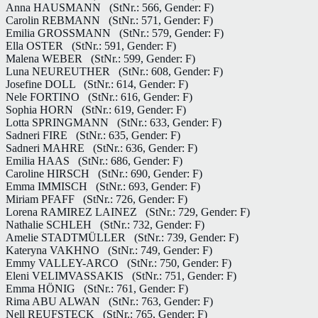
Anna HAUSMANN
(StNr.: 566, Gender: F)
Carolin REBMANN
(StNr.: 571, Gender: F)
Emilia GROSSMANN
(StNr.: 579, Gender: F)
Ella OSTER
(StNr.: 591, Gender: F)
Malena WEBER
(StNr.: 599, Gender: F)
Luna NEUREUTHER
(StNr.: 608, Gender: F)
Josefine DOLL
(StNr.: 614, Gender: F)
Nele FORTINO
(StNr.: 616, Gender: F)
Sophia HORN
(StNr.: 619, Gender: F)
Lotta SPRINGMANN
(StNr.: 633, Gender: F)
Sadneri FIRE
(StNr.: 635, Gender: F)
Sadneri MAHRE
(StNr.: 636, Gender: F)
Emilia HAAS
(StNr.: 686, Gender: F)
Caroline HIRSCH
(StNr.: 690, Gender: F)
Emma IMMISCH
(StNr.: 693, Gender: F)
Miriam PFAFF
(StNr.: 726, Gender: F)
Lorena RAMIREZ LAINEZ
(StNr.: 729, Gender: F)
Nathalie SCHLEH
(StNr.: 732, Gender: F)
Amelie STADTMÜLLER
(StNr.: 739, Gender: F)
Kateryna VAKHNO
(StNr.: 749, Gender: F)
Emmy VALLEY-ARCO
(StNr.: 750, Gender: F)
Eleni VELIMVASSAKIS
(StNr.: 751, Gender: F)
Emma HÖNIG
(StNr.: 761, Gender: F)
Rima ABU ALWAN
(StNr.: 763, Gender: F)
Nell REUFSTECK
(StNr.: 765, Gender: F)