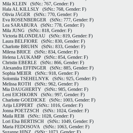
Mila KLEIN
(StNr.: 767, Gender: F)
Hala AL KILLSLY
(StNr.: 768, Gender: F)
Olivia JÄGER
(StNr.: 770, Gender: F)
Eva ROSENBERGER
(StNr.: 777, Gender: F)
Lea SARABURA
(StNr.: 778, Gender: F)
Mila JUNG
(StNr.: 818, Gender: F)
Victoria BLONDEAU
(StNr.: 819, Gender: F)
Laura BELFIORE
(StNr.: 830, Gender: F)
Charlotte BRUHN
(StNr.: 833, Gender: F)
Milena BRICE
(StNr.: 834, Gender: F)
Helena LAUKAMP
(StNr.: 854, Gender: F)
Christin EBERLE
(StNr.: 866, Gender: F)
Alexandra EFFINGER
(StNr.: 885, Gender: F)
Sophia MEIER
(StNr.: 918, Gender: F)
Solomiia TSEHELNYK
(StNr.: 925, Gender: F)
Melissa ROTH
(StNr.: 962, Gender: F)
Mia DAUGHERTY
(StNr.: 985, Gender: F)
Leni EICHKORN
(StNr.: 997, Gender: F)
Charlotte GOEDICKE
(StNr.: 1003, Gender: F)
Arija LEPPERT
(StNr.: 1016, Gender: F)
Jonna POETZSCH
(StNr.: 1024, Gender: F)
Maila REIß
(StNr.: 1028, Gender: F)
Lori Elsa BERTISCH
(StNr.: 1049, Gender: F)
Maria FEDOSOVA
(StNr.: 1063, Gender: F)
Suzanne HINZ
(StNr.: 1073, Gender: F)