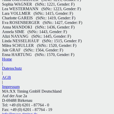
Sophia WAGNER
(StNr.: 1221, Gender: F)
Lea WESTERMANN
(StNr.: 1223, Gender: F)
Lara VOLLMER
(StNr.: 1415, Gender: F)
Charlotte GAREIS
(StNr.: 1419, Gender: F)
Eva ROSENBERGER
(StNr.: 1427, Gender: F)
Anna MANDOKI
(StNr.: 1436, Gender: F)
Annela SIME
(StNr.: 1443, Gender: F)
Alizi NAYANG
(StNr.: 1445, Gender: F)
Linda NESSELHAUF
(StNr.: 1515, Gender: F)
Milea SCHULLER
(StNr.: 1520, Gender: F)
Jule GRAF
(StNr.: 1564, Gender: F)
Enna HARTUNG
(StNr.: 1570, Gender: F)
Home
|
Datenschutz
|
AGB
|
Impressum
MA:XX Timing GmbH Deutschland
Auf der Aue 2a
D-69488 Birkenau
Tel: +49 (0) 6201 - 87764 - 0
Fax: +49 (0) 6201 - 87764 - 19