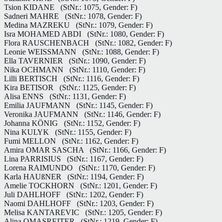
Tsion KIDANE
(StNr.: 1075, Gender: F)
Sadneri MAHRE
(StNr.: 1078, Gender: F)
Medina MAZREKU
(StNr.: 1079, Gender: F)
Isra MOHAMED ABDI
(StNr.: 1080, Gender: F)
Flora RAUSCHENBACH
(StNr.: 1082, Gender: F)
Leonie WEISSMANN
(StNr.: 1088, Gender: F)
Ella TAVERNIER
(StNr.: 1090, Gender: F)
Nika OCHMANN
(StNr.: 1110, Gender: F)
Lilli BERTISCH
(StNr.: 1116, Gender: F)
Kira BETISOR
(StNr.: 1125, Gender: F)
Alisa ENNS
(StNr.: 1131, Gender: F)
Emilia JAUFMANN
(StNr.: 1145, Gender: F)
Veronika JAUFMANN
(StNr.: 1146, Gender: F)
Johanna KÖNIG
(StNr.: 1152, Gender: F)
Nina KULYK
(StNr.: 1155, Gender: F)
Fumi MELLON
(StNr.: 1162, Gender: F)
Amira OMAR SASCHA
(StNr.: 1166, Gender: F)
Lina PARRISIUS
(StNr.: 1167, Gender: F)
Lorena RAIMUNDO
(StNr.: 1170, Gender: F)
Karla HAUßNER
(StNr.: 1194, Gender: F)
Amelie TOCKHORN
(StNr.: 1201, Gender: F)
Juli DAHLHOFF
(StNr.: 1202, Gender: F)
Naomi DAHLHOFF
(StNr.: 1203, Gender: F)
Melisa KANTAREVIC
(StNr.: 1205, Gender: F)
Alina OMASREITER
(StNr.: 1219, Gender: F)