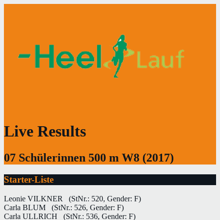
Live Results
07 Schülerinnen 500 m W8 (2017)
Starter-Liste
Leonie VILKNER
(StNr.: 520, Gender: F)
Carla BLUM
(StNr.: 526, Gender: F)
Carla ULLRICH
(StNr.: 536, Gender: F)