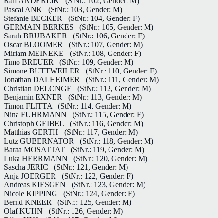
Ralf ANDERLIK
(StNr.: 102, Gender: M)
Pascal ANK
(StNr.: 103, Gender: M)
Stefanie BECKER
(StNr.: 104, Gender: F)
GERMAIN BERKES
(StNr.: 105, Gender: M)
Sarah BRUBAKER
(StNr.: 106, Gender: F)
Oscar BLOOMER
(StNr.: 107, Gender: M)
Miriam MEINEKE
(StNr.: 108, Gender: F)
Timo BREUER
(StNr.: 109, Gender: M)
Simone BUTTWEILER
(StNr.: 110, Gender: F)
Jonathan DALHEIMER
(StNr.: 111, Gender: M)
Christian DELONGE
(StNr.: 112, Gender: M)
Benjamin EXNER
(StNr.: 113, Gender: M)
Timon FLITTA
(StNr.: 114, Gender: M)
Nina FUHRMANN
(StNr.: 115, Gender: F)
Christoph GEIBEL
(StNr.: 116, Gender: M)
Matthias GERTH
(StNr.: 117, Gender: M)
Lutz GUBERNATOR
(StNr.: 118, Gender: M)
Baraa MOSATTAT
(StNr.: 119, Gender: M)
Luka HERRMANN
(StNr.: 120, Gender: M)
Sascha JERIC
(StNr.: 121, Gender: M)
Anja JOERGER
(StNr.: 122, Gender: F)
Andreas KIESGEN
(StNr.: 123, Gender: M)
Nicole KIPPING
(StNr.: 124, Gender: F)
Bernd KNEER
(StNr.: 125, Gender: M)
Olaf KUHN
(StNr.: 126, Gender: M)