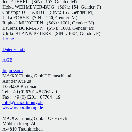
Jens GIEBEL
(StNr.: 153, Gender: M)
Helga WEHMEYER-BUG
(StNr.: 154, Gender: F)
Christoph UTHARDT
(StNr.: 155, Gender: M)
Luka FORVE
(StNr.: 156, Gender: M)
Raphael MÜNCHEN
(StNr.: 1001, Gender: M)
Laurenz BORMANN
(StNr.: 1003, Gender: M)
Ulrike BLANK-PETERS
(StNr.: 1004, Gender: F)
Home
|
Datenschutz
|
AGB
|
Impressum
MA:XX Timing GmbH Deutschland
Auf der Aue 2a
D-69488 Birkenau
Tel: +49 (0) 6201 - 87764 - 0
Fax: +49 (0) 6201 - 87764 - 19
info@maxx-timing.de
www.maxx-timing.de
MA:XX Timing GmbH Österreich
Mühlbachberg 24
A-4810 Traunkirchen