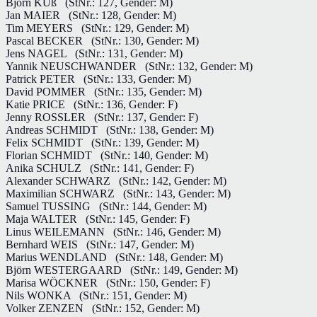
Björn KUß
(StNr.: 127, Gender: M)
Jan MAIER
(StNr.: 128, Gender: M)
Tim MEYERS
(StNr.: 129, Gender: M)
Pascal BECKER
(StNr.: 130, Gender: M)
Jens NAGEL
(StNr.: 131, Gender: M)
Yannik NEUSCHWANDER
(StNr.: 132, Gender: M)
Patrick PETER
(StNr.: 133, Gender: M)
David POMMER
(StNr.: 135, Gender: M)
Katie PRICE
(StNr.: 136, Gender: F)
Jenny ROSSLER
(StNr.: 137, Gender: F)
Andreas SCHMIDT
(StNr.: 138, Gender: M)
Felix SCHMIDT
(StNr.: 139, Gender: M)
Florian SCHMIDT
(StNr.: 140, Gender: M)
Anika SCHULZ
(StNr.: 141, Gender: F)
Alexander SCHWARZ
(StNr.: 142, Gender: M)
Maximilian SCHWARZ
(StNr.: 143, Gender: M)
Samuel TUSSING
(StNr.: 144, Gender: M)
Maja WALTER
(StNr.: 145, Gender: F)
Linus WEILEMANN
(StNr.: 146, Gender: M)
Bernhard WEIS
(StNr.: 147, Gender: M)
Marius WENDLAND
(StNr.: 148, Gender: M)
Björn WESTERGAARD
(StNr.: 149, Gender: M)
Marisa WÖCKNER
(StNr.: 150, Gender: F)
Nils WONKA
(StNr.: 151, Gender: M)
Volker ZENZEN
(StNr.: 152, Gender: M)