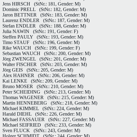
Jens HIRSCH
(StNr.: 181, Gender: M)
Dominic PRELL
(StNr.: 182, Gender: M)
Jaron BETTNER
(StNr.: 183, Gender: M)
Laurenz ENDLER
(StNr.: 187, Gender: M)
Stefan ENDLER
(StNr.: 188, Gender: M)
Julia NAWIN
(StNr.: 191, Gender: F)
Steffen PAULY
(StNr.: 193, Gender: M)
Timo STAUF
(StNr.: 196, Gender: M)
Rike WAUCH
(StNr.: 199, Gender: F)
Sebastian WAUCH
(StNr.: 200, Gender: M)
Jörg ZWENGEL
(StNr.: 201, Gender: M)
Walter FISCHER
(StNr.: 203, Gender: M)
Jörg GEIS
(StNr.: 205, Gender: M)
Alex HAHNER
(StNr.: 206, Gender: M)
Kai LENKE
(StNr.: 209, Gender: M)
Bruno MOSER
(StNr.: 210, Gender: M)
Peter SCHEIDING
(StNr.: 213, Gender: M)
Thomas WAGENER
(StNr.: 215, Gender: M)
Martin HENNEBERG
(StNr.: 218, Gender: M)
Michael KIMMEL
(StNr.: 224, Gender: M)
Harald DIEHL
(StNr.: 226, Gender: M)
Michael FASSAUER
(StNr.: 227, Gender: M)
Michael SEIFRIED
(StNr.: 233, Gender: M)
Sven FLUCK
(StNr.: 243, Gender: M)
Holger SCHMIDT
(StNr.: 244, Gender: M)