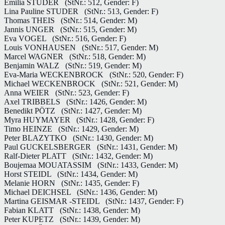
Emilia STUDER
(StNr.: 512, Gender: F)
Lina Pauline STUDER
(StNr.: 513, Gender: F)
Thomas THEIS
(StNr.: 514, Gender: M)
Jannis UNGER
(StNr.: 515, Gender: M)
Eva VOGEL
(StNr.: 516, Gender: F)
Louis VONHAUSEN
(StNr.: 517, Gender: M)
Marcel WAGNER
(StNr.: 518, Gender: M)
Benjamin WALZ
(StNr.: 519, Gender: M)
Eva-Maria WECKENBROCK
(StNr.: 520, Gender: F)
Michael WECKENBROCK
(StNr.: 521, Gender: M)
Anna WEIER
(StNr.: 523, Gender: F)
Axel TRIBBELS
(StNr.: 1426, Gender: M)
Benedikt PÖTZ
(StNr.: 1427, Gender: M)
Myra HUYMAYER
(StNr.: 1428, Gender: F)
Timo HEINZE
(StNr.: 1429, Gender: M)
Peter BLAZYTKO
(StNr.: 1430, Gender: M)
Paul GUCKELSBERGER
(StNr.: 1431, Gender: M)
Ralf-Dieter PLATT
(StNr.: 1432, Gender: M)
Boujemaa MOUATASSIM
(StNr.: 1433, Gender: M)
Horst STEIDL
(StNr.: 1434, Gender: M)
Melanie HORN
(StNr.: 1435, Gender: F)
Michael DEICHSEL
(StNr.: 1436, Gender: M)
Martina GEISMAR -STEIDL
(StNr.: 1437, Gender: F)
Fabian KLATT
(StNr.: 1438, Gender: M)
Peter KUPETZ
(StNr.: 1439, Gender: M)