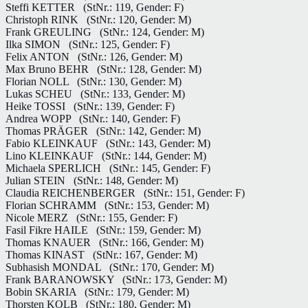
Steffi KETTER
(StNr.: 119, Gender: F)
Christoph RINK
(StNr.: 120, Gender: M)
Frank GREULING
(StNr.: 124, Gender: M)
Ilka SIMON
(StNr.: 125, Gender: F)
Felix ANTON
(StNr.: 126, Gender: M)
Max Bruno BEHR
(StNr.: 128, Gender: M)
Florian NOLL
(StNr.: 130, Gender: M)
Lukas SCHEU
(StNr.: 133, Gender: M)
Heike TOSSI
(StNr.: 139, Gender: F)
Andrea WOPP
(StNr.: 140, Gender: F)
Thomas PRÄGER
(StNr.: 142, Gender: M)
Fabio KLEINKAUF
(StNr.: 143, Gender: M)
Lino KLEINKAUF
(StNr.: 144, Gender: M)
Michaela SPERLICH
(StNr.: 145, Gender: F)
Julian STEIN
(StNr.: 148, Gender: M)
Claudia REICHENBERGER
(StNr.: 151, Gender: F)
Florian SCHRAMM
(StNr.: 153, Gender: M)
Nicole MERZ
(StNr.: 155, Gender: F)
Fasil Fikre HAILE
(StNr.: 159, Gender: M)
Thomas KNAUER
(StNr.: 166, Gender: M)
Thomas KINAST
(StNr.: 167, Gender: M)
Subhasish MONDAL
(StNr.: 170, Gender: M)
Frank BARANOWSKY
(StNr.: 173, Gender: M)
Bobin SKARIA
(StNr.: 179, Gender: M)
Thorsten KOLB
(StNr.: 180, Gender: M)