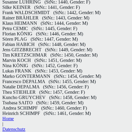
Susanne LÜHRING
(StNr.: 1440, Gender: F)
Silke KEINER
(StNr.: 1441, Gender: F)
Frank WALDSCHMIDT
(StNr.: 1442, Gender: M)
Rainer BRÄHLER
(StNr.: 1443, Gender: M)
Klaus HEIMANN
(StNr.: 1444, Gender: M)
Petra CEMIC
(StNr.: 1445, Gender: F)
Florian KÖNIG
(StNr.: 1446, Gender: M)
Sören PLAG
(StNr.: 1447, Gender: M)
Fabian HABICH
(StNr.: 1448, Gender: M)
Jens GITZBRECHT
(StNr.: 1449, Gender: M)
Tim KRETZSCHMAR
(StNr.: 1450, Gender: M)
Marvin KOCH
(StNr.: 1451, Gender: M)
Nina KÖNIG
(StNr.: 1452, Gender: F)
Lukas FRANK
(StNr.: 1453, Gender: M)
Marko GONTERMANN
(StNr.: 1454, Gender: M)
Francesco DEPALMA
(StNr.: 1455, Gender: M)
Natalie DEPALMA
(StNr.: 1456, Gender: F)
Thea STIEHLER
(StNr.: 1457, Gender: F)
Kuncho GRUYCHEV
(StNr.: 1458, Gender: M)
Tsubasa SAITO
(StNr.: 1459, Gender: M)
Andrea SCHIMPF
(StNr.: 1460, Gender: F)
Heinrich SCHIMPF
(StNr.: 1461, Gender: M)
Home
|
Datenschutz