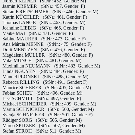
Norbert KEINER
(StNr.: 452, Gender: M)
Jasmin KREMER
(StNr.: 457, Gender: F)
Stefan KRETSCHMER
(StNr.: 460, Gender: M)
Katrin KÜCHLER
(StNr.: 461, Gender: F)
Thomas LANGE
(StNr.: 463, Gender: M)
Jeannine LIEBIG
(StNr.: 465, Gender: F)
Maike MAI
(StNr.: 471, Gender: F)
Sabine MAURER
(StNr.: 473, Gender: F)
Ana Márcia MENNE
(StNr.: 475, Gender: F)
Dorit MENTZEN
(StNr.: 476, Gender: F)
Magdalena MÜLLER
(StNr.: 480, Gender: F)
Mike MÜNCH
(StNr.: 481, Gender: M)
Maximilian NEUMANN
(StNr.: 483, Gender: M)
Linda NGUYEN
(StNr.: 484, Gender: F)
Manuel PLONSKI
(StNr.: 488, Gender: M)
Rebecca RILLING
(StNr.: 491, Gender: F)
Maurice SCHERER
(StNr.: 495, Gender: M)
Fabian SCHEU
(StNr.: 496, Gender: M)
Lisa SCHMITT
(StNr.: 497, Gender: F)
Michael SCHNEIDER
(StNr.: 499, Gender: M)
Martin SCHNICKER
(StNr.: 500, Gender: M)
Svenja SCHNICKER
(StNr.: 501, Gender: F)
Rüdiger SORG
(StNr.: 505, Gender: M)
Marco SPITZER
(StNr.: 507, Gender: M)
Stefan STROH
(StNr.: 511, Gender: M)