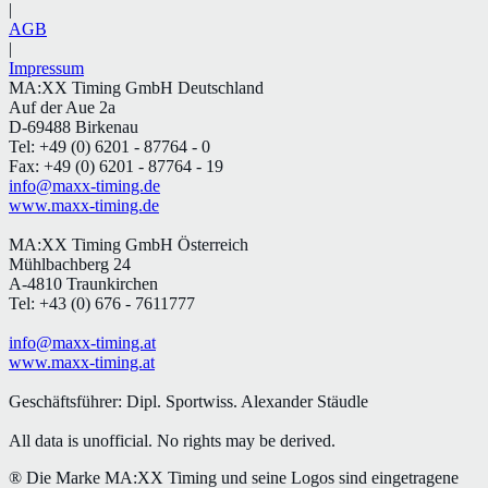
|
AGB
|
Impressum
MA:XX Timing GmbH Deutschland
Auf der Aue 2a
D-69488 Birkenau
Tel: +49 (0) 6201 - 87764 - 0
Fax: +49 (0) 6201 - 87764 - 19
info@maxx-timing.de
www.maxx-timing.de
MA:XX Timing GmbH Österreich
Mühlbachberg 24
A-4810 Traunkirchen
Tel: +43 (0) 676 - 7611777
info@maxx-timing.at
www.maxx-timing.at
Geschäftsführer:
Dipl. Sportwiss. Alexander Stäudle
All data is unofficial. No rights may be derived.
® Die Marke MA:XX Timing und seine Logos sind eingetragene