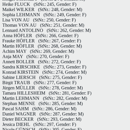
Heike FLUCK
(StNr.: 245, Gender: F)
Maikel WILKER
(StNr.: 248, Gender: M)
Sophia LEHMANN
(StNr.: 249, Gender: F)
Lisa VON AU
(StNr.: 250, Gender: F)
Thomas VON AU
(StNr.: 251, Gender: M)
Lennard ANTOLINO
(StNr.: 262, Gender: M)
Anna HÖFLER
(StNr.: 266, Gender: F)
Frauke HÖFLER
(StNr.: 267, Gender: F)
Martin HÖFLER
(StNr.: 268, Gender: M)
Achim MAY
(StNr.: 269, Gender: M)
Anja MAY
(StNr.: 270, Gender: F)
Annett BOLLER
(StNr.: 272, Gender: F)
Sandra KIRSCHKE
(StNr.: 273, Gender: F)
Konrad KIRSTEIN
(StNr.: 274, Gender: M)
Sabine LIERSCH
(StNr.: 275, Gender: F)
Birgit TRAUB
(StNr.: 277, Gender: F)
Jürgen MÜLLER
(StNr.: 278, Gender: M)
Tamara HILLESHEIM
(StNr.: 281, Gender: F)
Martin LEHMANN
(StNr.: 282, Gender: M)
Stephan MENNE
(StNr.: 285, Gender: M)
Pascal SAHM
(StNr.: 286, Gender: M)
Daniel WAGNER
(StNr.: 287, Gender: M)
Dieter BECKER
(StNr.: 293, Gender: M)
Jessica DIEHL
(StNr.: 297, Gender: F)
Nicole GÜNSCH
(StNr.: 305, Gender: F)