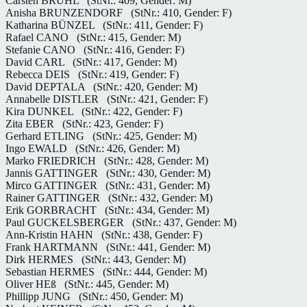
Carsten BRÜHL
(StNr.: 409, Gender: M)
Anisha BRUNZENDORF
(StNr.: 410, Gender: F)
Katharina BÜNZEL
(StNr.: 411, Gender: F)
Rafael CANO
(StNr.: 415, Gender: M)
Stefanie CANO
(StNr.: 416, Gender: F)
David CARL
(StNr.: 417, Gender: M)
Rebecca DEIS
(StNr.: 419, Gender: F)
David DEPTALA
(StNr.: 420, Gender: M)
Annabelle DISTLER
(StNr.: 421, Gender: F)
Kira DUNKEL
(StNr.: 422, Gender: F)
Zita EBER
(StNr.: 423, Gender: F)
Gerhard ETLING
(StNr.: 425, Gender: M)
Ingo EWALD
(StNr.: 426, Gender: M)
Marko FRIEDRICH
(StNr.: 428, Gender: M)
Jannis GATTINGER
(StNr.: 430, Gender: M)
Mirco GATTINGER
(StNr.: 431, Gender: M)
Rainer GATTINGER
(StNr.: 432, Gender: M)
Erik GORBRACHT
(StNr.: 434, Gender: M)
Paul GUCKELSBERGER
(StNr.: 437, Gender: M)
Ann-Kristin HAHN
(StNr.: 438, Gender: F)
Frank HARTMANN
(StNr.: 441, Gender: M)
Dirk HERMES
(StNr.: 443, Gender: M)
Sebastian HERMES
(StNr.: 444, Gender: M)
Oliver HEß
(StNr.: 445, Gender: M)
Phillipp JUNG
(StNr.: 450, Gender: M)