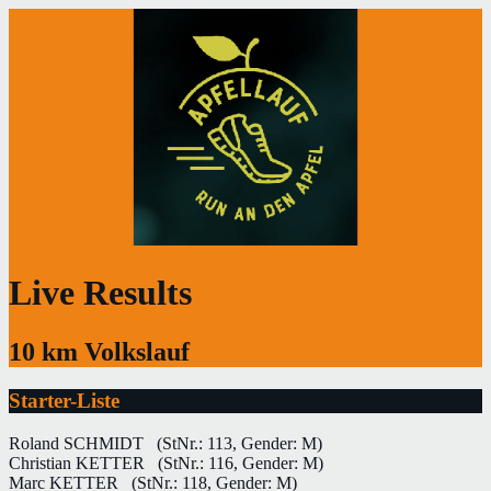
Live Results
10 km Volkslauf
Starter-Liste
Roland SCHMIDT
(StNr.: 113, Gender: M)
Christian KETTER
(StNr.: 116, Gender: M)
Marc KETTER
(StNr.: 118, Gender: M)