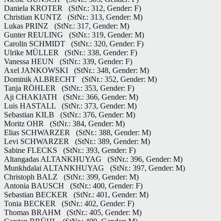
Daniela KROTER
(StNr.: 312, Gender: F)
Christian KUNTZ
(StNr.: 313, Gender: M)
Lukas PRINZ
(StNr.: 317, Gender: M)
Gunter REULING
(StNr.: 319, Gender: M)
Carolin SCHMIDT
(StNr.: 320, Gender: F)
Ulrike MÜLLER
(StNr.: 338, Gender: F)
Vanessa HEUN
(StNr.: 339, Gender: F)
Axel JANKOWSKI
(StNr.: 348, Gender: M)
Dominik ALBRECHT
(StNr.: 352, Gender: M)
Tanja RÖHLER
(StNr.: 353, Gender: F)
Aji CHAKIATH
(StNr.: 366, Gender: M)
Luis HASTALL
(StNr.: 373, Gender: M)
Sebastian KILB
(StNr.: 376, Gender: M)
Moritz OHR
(StNr.: 384, Gender: M)
Elias SCHWARZER
(StNr.: 388, Gender: M)
Levi SCHWARZER
(StNr.: 389, Gender: M)
Sabine FLECKS
(StNr.: 393, Gender: F)
Altangadas ALTANKHUYAG
(StNr.: 396, Gender: M)
Munkhdalai ALTANKHUYAG
(StNr.: 397, Gender: M)
Christoph BALZ
(StNr.: 399, Gender: M)
Antonia BAUSCH
(StNr.: 400, Gender: F)
Sebastian BECKER
(StNr.: 401, Gender: M)
Tonia BECKER
(StNr.: 402, Gender: F)
Thomas BRAHM
(StNr.: 405, Gender: M)