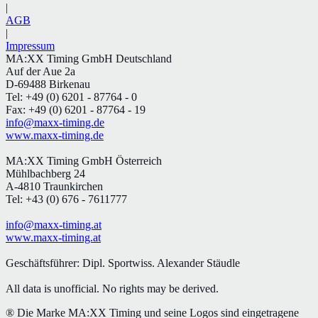
|
AGB
|
Impressum
MA:XX Timing GmbH Deutschland
Auf der Aue 2a
D-69488 Birkenau
Tel: +49 (0) 6201 - 87764 - 0
Fax: +49 (0) 6201 - 87764 - 19
info@maxx-timing.de
www.maxx-timing.de
MA:XX Timing GmbH Österreich
Mühlbachberg 24
A-4810 Traunkirchen
Tel: +43 (0) 676 - 7611777
info@maxx-timing.at
www.maxx-timing.at
Geschäftsführer:
Dipl. Sportwiss. Alexander Stäudle
All data is unofficial. No rights may be derived.
® Die Marke MA:XX Timing und seine Logos sind eingetragene