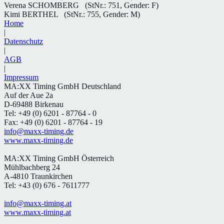
Verena SCHOMBERG
(StNr.: 751, Gender: F)
Kimi BERTHEL
(StNr.: 755, Gender: M)
Home
|
Datenschutz
|
AGB
|
Impressum
MA:XX Timing GmbH Deutschland
Auf der Aue 2a
D-69488 Birkenau
Tel: +49 (0) 6201 - 87764 - 0
Fax: +49 (0) 6201 - 87764 - 19
info@maxx-timing.de
www.maxx-timing.de
MA:XX Timing GmbH Österreich
Mühlbachberg 24
A-4810 Traunkirchen
Tel: +43 (0) 676 - 7611777
info@maxx-timing.at
www.maxx-timing.at