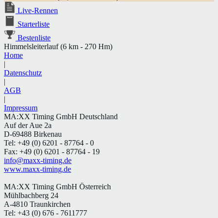
Live-Rennen
Starterliste
Bestenliste
Himmelsleiterlauf (6 km - 270 Hm)
Home
|
Datenschutz
|
AGB
|
Impressum
MA:XX Timing GmbH Deutschland
Auf der Aue 2a
D-69488 Birkenau
Tel: +49 (0) 6201 - 87764 - 0
Fax: +49 (0) 6201 - 87764 - 19
info@maxx-timing.de
www.maxx-timing.de
MA:XX Timing GmbH Österreich
Mühlbachberg 24
A-4810 Traunkirchen
Tel: +43 (0) 676 - 7611777