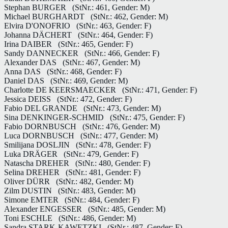
Stephan BURGER
(StNr.: 461, Gender: M)
Michael BURGHARDT
(StNr.: 462, Gender: M)
Elvira D'ONOFRIO
(StNr.: 463, Gender: F)
Johanna DÄCHERT
(StNr.: 464, Gender: F)
Irina DAIBER
(StNr.: 465, Gender: F)
Sandy DANNECKER
(StNr.: 466, Gender: F)
Alexander DAS
(StNr.: 467, Gender: M)
Anna DAS
(StNr.: 468, Gender: F)
Daniel DAS
(StNr.: 469, Gender: M)
Charlotte DE KEERSMAECKER
(StNr.: 471, Gender: F)
Jessica DEISS
(StNr.: 472, Gender: F)
Fabio DEL GRANDE
(StNr.: 473, Gender: M)
Sina DENKINGER-SCHMID
(StNr.: 475, Gender: F)
Fabio DORNBUSCH
(StNr.: 476, Gender: M)
Luca DORNBUSCH
(StNr.: 477, Gender: M)
Smilijana DOSLJIN
(StNr.: 478, Gender: F)
Luka DRÄGER
(StNr.: 479, Gender: F)
Natascha DREHER
(StNr.: 480, Gender: F)
Selina DREHER
(StNr.: 481, Gender: F)
Oliver DÜRR
(StNr.: 482, Gender: M)
Zilm DUSTIN
(StNr.: 483, Gender: M)
Simone EMTER
(StNr.: 484, Gender: F)
Alexander ENGESSER
(StNr.: 485, Gender: M)
Toni ESCHLE
(StNr.: 486, Gender: M)
Sandra STARK-KAWETZKI
(StNr.: 487, Gender: F)