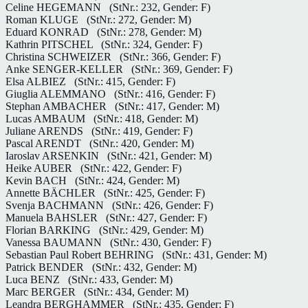
Celine HEGEMANN
(StNr.: 232, Gender: F)
Roman KLUGE
(StNr.: 272, Gender: M)
Eduard KONRAD
(StNr.: 278, Gender: M)
Kathrin PITSCHEL
(StNr.: 324, Gender: F)
Christina SCHWEIZER
(StNr.: 366, Gender: F)
Anke SENGER-KELLER
(StNr.: 369, Gender: F)
Elsa ALBIEZ
(StNr.: 415, Gender: F)
Giuglia ALEMMANO
(StNr.: 416, Gender: F)
Stephan AMBACHER
(StNr.: 417, Gender: M)
Lucas AMBAUM
(StNr.: 418, Gender: M)
Juliane ARENDS
(StNr.: 419, Gender: F)
Pascal ARENDT
(StNr.: 420, Gender: M)
Iaroslav ARSENKIN
(StNr.: 421, Gender: M)
Heike AUBER
(StNr.: 422, Gender: F)
Kevin BACH
(StNr.: 424, Gender: M)
Annette BÄCHLER
(StNr.: 425, Gender: F)
Svenja BACHMANN
(StNr.: 426, Gender: F)
Manuela BAHSLER
(StNr.: 427, Gender: F)
Florian BARKING
(StNr.: 429, Gender: M)
Vanessa BAUMANN
(StNr.: 430, Gender: F)
Sebastian Paul Robert BEHRING
(StNr.: 431, Gender: M)
Patrick BENDER
(StNr.: 432, Gender: M)
Luca BENZ
(StNr.: 433, Gender: M)
Marc BERGER
(StNr.: 434, Gender: M)
Leandra BERGHAMMER
(StNr.: 435, Gender: F)