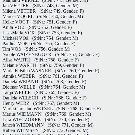
Raimund VEIGEL
(StNr.: 747, Gender: M)
Jan VETTER
(StNr.: 748, Gender: M)
Milena VETTER
(StNr.: 749, Gender: F)
Marcel VOGEL
(StNr.: 750, Gender: M)
Heike VOGT
(StNr.: 751, Gender: F)
Anita VOß
(StNr.: 752, Gender: F)
Lisa-Maria VOß
(StNr.: 753, Gender: F)
Michael VOß
(StNr.: 754, Gender: M)
Paulina VOß
(StNr.: 755, Gender: F)
Tim VOß
(StNr.: 756, Gender: M)
Nicole WAIZENEGGER
(StNr.: 757, Gender: F)
Alisa WARTH
(StNr.: 758, Gender: F)
Melanie WARTH
(StNr.: 759, Gender: F)
Maria Kristina WASNER
(StNr.: 760, Gender: F)
Annika WEBER
(StNr.: 761, Gender: F)
Daniela WEIAND
(StNr.: 763, Gender: F)
Dietmar WELLE
(StNr.: 764, Gender: M)
Tanja WELLE
(StNr.: 765, Gender: F)
Daniela WELSCH
(StNr.: 766, Gender: F)
Henry WERZ
(StNr.: 767, Gender: M)
Marie-Christine WETZEL
(StNr.: 768, Gender: F)
Marius WIDMANN
(StNr.: 769, Gender: M)
Lara WIECZOREK
(StNr.: 770, Gender: F)
Janesh WIEDMANN
(StNr.: 771, Gender: M)
Ruben WILMSEN
(StNr.: 772, Gender: M)