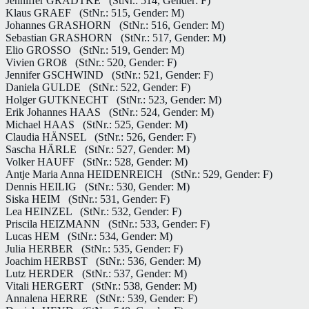
Jenniffer GRADTKE
(StNr.: 514, Gender: F)
Klaus GRAEF
(StNr.: 515, Gender: M)
Johannes GRASHORN
(StNr.: 516, Gender: M)
Sebastian GRASHORN
(StNr.: 517, Gender: M)
Elio GROSSO
(StNr.: 519, Gender: M)
Vivien GROß
(StNr.: 520, Gender: F)
Jennifer GSCHWIND
(StNr.: 521, Gender: F)
Daniela GULDE
(StNr.: 522, Gender: F)
Holger GUTKNECHT
(StNr.: 523, Gender: M)
Erik Johannes HAAS
(StNr.: 524, Gender: M)
Michael HAAS
(StNr.: 525, Gender: M)
Claudia HÄNSEL
(StNr.: 526, Gender: F)
Sascha HÄRLE
(StNr.: 527, Gender: M)
Volker HAUFF
(StNr.: 528, Gender: M)
Antje Maria Anna HEIDENREICH
(StNr.: 529, Gender: F)
Dennis HEILIG
(StNr.: 530, Gender: M)
Siska HEIM
(StNr.: 531, Gender: F)
Lea HEINZEL
(StNr.: 532, Gender: F)
Priscila HEIZMANN
(StNr.: 533, Gender: F)
Lucas HEM
(StNr.: 534, Gender: M)
Julia HERBER
(StNr.: 535, Gender: F)
Joachim HERBST
(StNr.: 536, Gender: M)
Lutz HERDER
(StNr.: 537, Gender: M)
Vitali HERGERT
(StNr.: 538, Gender: M)
Annalena HERRE
(StNr.: 539, Gender: F)