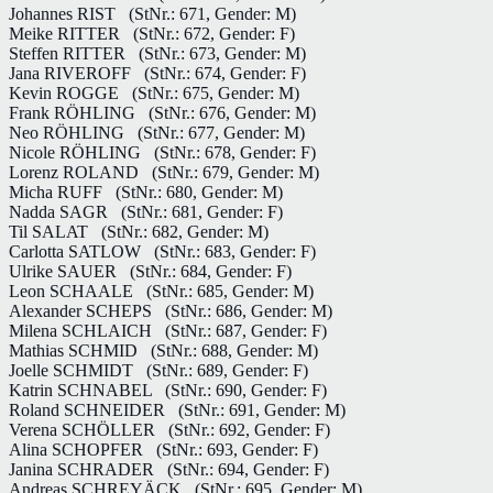
Johannes RIST
(StNr.: 671, Gender: M)
Meike RITTER
(StNr.: 672, Gender: F)
Steffen RITTER
(StNr.: 673, Gender: M)
Jana RIVEROFF
(StNr.: 674, Gender: F)
Kevin ROGGE
(StNr.: 675, Gender: M)
Frank RÖHLING
(StNr.: 676, Gender: M)
Neo RÖHLING
(StNr.: 677, Gender: M)
Nicole RÖHLING
(StNr.: 678, Gender: F)
Lorenz ROLAND
(StNr.: 679, Gender: M)
Micha RUFF
(StNr.: 680, Gender: M)
Nadda SAGR
(StNr.: 681, Gender: F)
Til SALAT
(StNr.: 682, Gender: M)
Carlotta SATLOW
(StNr.: 683, Gender: F)
Ulrike SAUER
(StNr.: 684, Gender: F)
Leon SCHAALE
(StNr.: 685, Gender: M)
Alexander SCHEPS
(StNr.: 686, Gender: M)
Milena SCHLAICH
(StNr.: 687, Gender: F)
Mathias SCHMID
(StNr.: 688, Gender: M)
Joelle SCHMIDT
(StNr.: 689, Gender: F)
Katrin SCHNABEL
(StNr.: 690, Gender: F)
Roland SCHNEIDER
(StNr.: 691, Gender: M)
Verena SCHÖLLER
(StNr.: 692, Gender: F)
Alina SCHOPFER
(StNr.: 693, Gender: F)
Janina SCHRADER
(StNr.: 694, Gender: F)
Andreas SCHREYÄCK
(StNr.: 695, Gender: M)