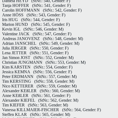
Daniela HEYD
(StNr.: 540, Gender: F)
Tanja HOFFER
(StNr.: 541, Gender: F)
Carolin HOFFMANN
(StNr.: 542, Gender: F)
Anne HÖSS
(StNr.: 543, Gender: F)
Iris HUG
(StNr.: 544, Gender: F)
Marion HUND
(StNr.: 545, Gender: F)
Kevin IGL
(StNr.: 546, Gender: M)
Valentine JACK
(StNr.: 547, Gender: F)
Andreas JANOVENZ
(StNr.: 548, Gender: M)
Adrian JANSCHEL
(StNr.: 549, Gender: M)
Julia JERGER
(StNr.: 550, Gender: F)
Lena JETTER
(StNr.: 551, Gender: F)
Jan Simon JOST
(StNr.: 552, Gender: M)
Christian JUNGMANN
(StNr.: 553, Gender: M)
Kim KARSTEN
(StNr.: 554, Gender: F)
Jessica KEMNA
(StNr.: 556, Gender: F)
Peter ERDMANN
(StNr.: 557, Gender: M)
Tim KERSTING
(StNr.: 558, Gender: M)
Nico KETTERER
(StNr.: 559, Gender: M)
Alexander KEßLER
(StNr.: 560, Gender: M)
Anne KEßLER
(StNr.: 561, Gender: F)
Alexander KIEFEL
(StNr.: 562, Gender: M)
Tim KIEFER
(StNr.: 563, Gender: M)
Vanessa KILLMAIER-FISCHER
(StNr.: 564, Gender: F)
Steffen KLAR
(StNr.: 565, Gender: M)