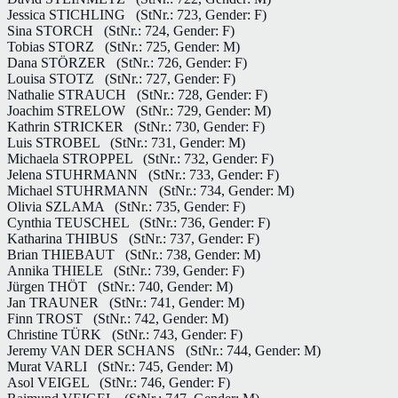
Jessica STICHLING
(StNr.: 723, Gender: F)
Sina STORCH
(StNr.: 724, Gender: F)
Tobias STORZ
(StNr.: 725, Gender: M)
Dana STÖRZER
(StNr.: 726, Gender: F)
Louisa STOTZ
(StNr.: 727, Gender: F)
Nathalie STRAUCH
(StNr.: 728, Gender: F)
Joachim STRELOW
(StNr.: 729, Gender: M)
Kathrin STRICKER
(StNr.: 730, Gender: F)
Luis STROBEL
(StNr.: 731, Gender: M)
Michaela STROPPEL
(StNr.: 732, Gender: F)
Jelena STUHRMANN
(StNr.: 733, Gender: F)
Michael STUHRMANN
(StNr.: 734, Gender: M)
Olivia SZLAMA
(StNr.: 735, Gender: F)
Cynthia TEUSCHEL
(StNr.: 736, Gender: F)
Katharina THIBUS
(StNr.: 737, Gender: F)
Brian THIEBAUT
(StNr.: 738, Gender: M)
Annika THIELE
(StNr.: 739, Gender: F)
Jürgen THÖT
(StNr.: 740, Gender: M)
Jan TRAUNER
(StNr.: 741, Gender: M)
Finn TROST
(StNr.: 742, Gender: M)
Christine TÜRK
(StNr.: 743, Gender: F)
Jeremy VAN DER SCHANS
(StNr.: 744, Gender: M)
Murat VARLI
(StNr.: 745, Gender: M)
Asol VEIGEL
(StNr.: 746, Gender: F)