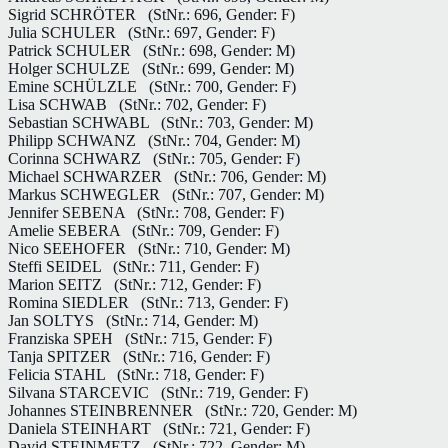
Sigrid SCHRÖTER
(StNr.: 696, Gender: F)
Julia SCHULER
(StNr.: 697, Gender: F)
Patrick SCHULER
(StNr.: 698, Gender: M)
Holger SCHULZE
(StNr.: 699, Gender: M)
Emine SCHÜLZLE
(StNr.: 700, Gender: F)
Lisa SCHWAB
(StNr.: 702, Gender: F)
Sebastian SCHWABL
(StNr.: 703, Gender: M)
Philipp SCHWANZ
(StNr.: 704, Gender: M)
Corinna SCHWARZ
(StNr.: 705, Gender: F)
Michael SCHWARZER
(StNr.: 706, Gender: M)
Markus SCHWEGLER
(StNr.: 707, Gender: M)
Jennifer SEBENA
(StNr.: 708, Gender: F)
Amelie SEBERA
(StNr.: 709, Gender: F)
Nico SEEHOFER
(StNr.: 710, Gender: M)
Steffi SEIDEL
(StNr.: 711, Gender: F)
Marion SEITZ
(StNr.: 712, Gender: F)
Romina SIEDLER
(StNr.: 713, Gender: F)
Jan SOLTYS
(StNr.: 714, Gender: M)
Franziska SPEH
(StNr.: 715, Gender: F)
Tanja SPITZER
(StNr.: 716, Gender: F)
Felicia STAHL
(StNr.: 718, Gender: F)
Silvana STARCEVIC
(StNr.: 719, Gender: F)
Johannes STEINBRENNER
(StNr.: 720, Gender: M)
Daniela STEINHART
(StNr.: 721, Gender: F)
David STEINMETZ
(StNr.: 722, Gender: M)