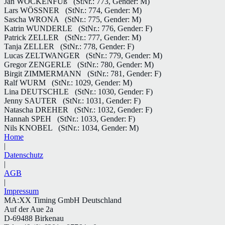
Jan WOCKENFUß
(StNr.: 773, Gender: M)
Lars WÖSSNER
(StNr.: 774, Gender: M)
Sascha WRONA
(StNr.: 775, Gender: M)
Katrin WUNDERLE
(StNr.: 776, Gender: F)
Patrick ZELLER
(StNr.: 777, Gender: M)
Tanja ZELLER
(StNr.: 778, Gender: F)
Lucas ZELTWANGER
(StNr.: 779, Gender: M)
Gregor ZENGERLE
(StNr.: 780, Gender: M)
Birgit ZIMMERMANN
(StNr.: 781, Gender: F)
Ralf WURM
(StNr.: 1029, Gender: M)
Lina DEUTSCHLE
(StNr.: 1030, Gender: F)
Jenny SAUTER
(StNr.: 1031, Gender: F)
Natascha DREHER
(StNr.: 1032, Gender: F)
Hannah SPEH
(StNr.: 1033, Gender: F)
Nils KNOBEL
(StNr.: 1034, Gender: M)
Home
|
Datenschutz
|
AGB
|
Impressum
MA:XX Timing GmbH Deutschland
Auf der Aue 2a
D-69488 Birkenau