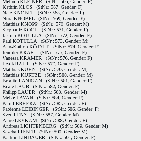
Melinda KLEINER
(StNr.: 566, Gender: F)
Kathrin KLOS
(StNr.: 567, Gender: F)
Nele KNOBEL
(StNr.: 568, Gender: F)
Nora KNOBEL
(StNr.: 569, Gender: F)
Matthias KNOPP
(StNr.: 570, Gender: M)
Stephanie KOCH
(StNr.: 571, Gender: F)
Jasmin KOTULLA
(StNr.: 572, Gender: F)
Paul KOTULLA
(StNr.: 573, Gender: M)
Ann-Kathrin KÖTZLE
(StNr.: 574, Gender: F)
Jennifer KRAFT
(StNr.: 575, Gender: F)
Vanessa KRAMER
(StNr.: 576, Gender: F)
Lea KRAUT
(StNr.: 577, Gender: F)
Matthias KUHN
(StNr.: 579, Gender: M)
Matthias KURTZE
(StNr.: 580, Gender: M)
Brigitte LANIGAN
(StNr.: 581, Gender: F)
Beate LAUB
(StNr.: 582, Gender: F)
Philipp LAUER
(StNr.: 583, Gender: M)
Meike LAVAN
(StNr.: 584, Gender: F)
Kim LEBHERZ
(StNr.: 585, Gender: F)
Fabienne LEIBINGER
(StNr.: 586, Gender: F)
Sven LENZ
(StNr.: 587, Gender: M)
Anne LEYKAM
(StNr.: 588, Gender: F)
Andreas LICHTENBERG
(StNr.: 589, Gender: M)
Sascha LIEBER
(StNr.: 590, Gender: M)
Kathrin LINDAUER
(StNr.: 591, Gender: F)