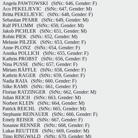
Angela PAWTOWSKI
(StNr.: 646, Gender: F)
Aco PEKELJEVIC
(StNr.: 647, Gender: M)
Britta PEKELJEVIC
(StNr.: 648, Gender: F)
Sebastian PFARR
(StNr.: 649, Gender: M)
Ralf PFLUMM
(StNr.: 650, Gender: M)
Jakob PICHLER
(StNr.: 651, Gender: M)
Robin PIEK
(StNr.: 652, Gender: M)
Melanie PILZEK
(StNr.: 653, Gender: F)
Anne PLONZ
(StNr.: 654, Gender: F)
Annika POLLICH
(StNr.: 655, Gender: F)
Kathrin PROBST
(StNr.: 656, Gender: F)
Nina PUSSE
(StNr.: 657, Gender: F)
Miriam RÄFFLE
(StNr.: 658, Gender: F)
Kathrin RAGER
(StNr.: 659, Gender: F)
Nadia RAIA
(StNr.: 660, Gender: F)
Silke RAMS
(StNr.: 661, Gender: F)
Florian RATZINGER
(StNr.: 662, Gender: M)
Julian REICH
(StNr.: 663, Gender: M)
Norbert KLEIN
(StNr.: 664, Gender: M)
Patrick REICHL
(StNr.: 665, Gender: M)
Stephanie REINAUER
(StNr.: 666, Gender: F)
Emely REISER
(StNr.: 667, Gender: F)
Susanne RENNER
(StNr.: 668, Gender: F)
Lukas REUTTER
(StNr.: 669, Gender: M)
Timo RINGWALD
(StNr.: 670, Gender: M)