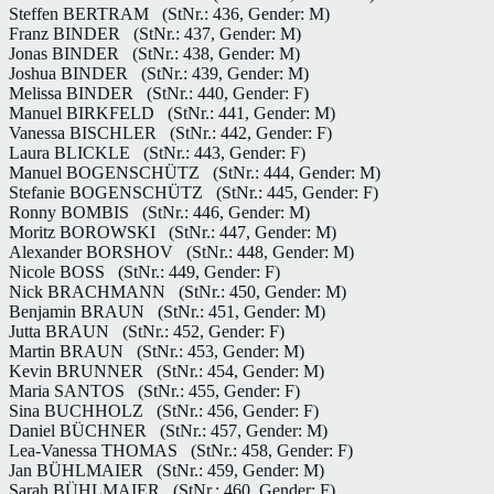
Steffen BERTRAM
(StNr.: 436, Gender: M)
Franz BINDER
(StNr.: 437, Gender: M)
Jonas BINDER
(StNr.: 438, Gender: M)
Joshua BINDER
(StNr.: 439, Gender: M)
Melissa BINDER
(StNr.: 440, Gender: F)
Manuel BIRKFELD
(StNr.: 441, Gender: M)
Vanessa BISCHLER
(StNr.: 442, Gender: F)
Laura BLICKLE
(StNr.: 443, Gender: F)
Manuel BOGENSCHÜTZ
(StNr.: 444, Gender: M)
Stefanie BOGENSCHÜTZ
(StNr.: 445, Gender: F)
Ronny BOMBIS
(StNr.: 446, Gender: M)
Moritz BOROWSKI
(StNr.: 447, Gender: M)
Alexander BORSHOV
(StNr.: 448, Gender: M)
Nicole BOSS
(StNr.: 449, Gender: F)
Nick BRACHMANN
(StNr.: 450, Gender: M)
Benjamin BRAUN
(StNr.: 451, Gender: M)
Jutta BRAUN
(StNr.: 452, Gender: F)
Martin BRAUN
(StNr.: 453, Gender: M)
Kevin BRUNNER
(StNr.: 454, Gender: M)
Maria SANTOS
(StNr.: 455, Gender: F)
Sina BUCHHOLZ
(StNr.: 456, Gender: F)
Daniel BÜCHNER
(StNr.: 457, Gender: M)
Lea-Vanessa THOMAS
(StNr.: 458, Gender: F)
Jan BÜHLMAIER
(StNr.: 459, Gender: M)
Sarah BÜHLMAIER
(StNr.: 460, Gender: F)