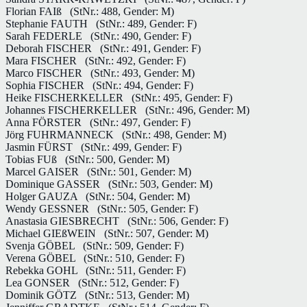
Florian FAIß
(StNr.: 488, Gender: M)
Stephanie FAUTH
(StNr.: 489, Gender: F)
Sarah FEDERLE
(StNr.: 490, Gender: F)
Deborah FISCHER
(StNr.: 491, Gender: F)
Mara FISCHER
(StNr.: 492, Gender: F)
Marco FISCHER
(StNr.: 493, Gender: M)
Sophia FISCHER
(StNr.: 494, Gender: F)
Heike FISCHERKELLER
(StNr.: 495, Gender: F)
Johannes FISCHERKELLER
(StNr.: 496, Gender: M)
Anna FÖRSTER
(StNr.: 497, Gender: F)
Jörg FUHRMANNECK
(StNr.: 498, Gender: M)
Jasmin FÜRST
(StNr.: 499, Gender: F)
Tobias FUß
(StNr.: 500, Gender: M)
Marcel GAISER
(StNr.: 501, Gender: M)
Dominique GASSER
(StNr.: 503, Gender: M)
Holger GAUZA
(StNr.: 504, Gender: M)
Wendy GESSNER
(StNr.: 505, Gender: F)
Anastasia GIESBRECHT
(StNr.: 506, Gender: F)
Michael GIEßWEIN
(StNr.: 507, Gender: M)
Svenja GÖBEL
(StNr.: 509, Gender: F)
Verena GÖBEL
(StNr.: 510, Gender: F)
Rebekka GOHL
(StNr.: 511, Gender: F)
Lea GONSER
(StNr.: 512, Gender: F)
Dominik GÖTZ
(StNr.: 513, Gender: M)