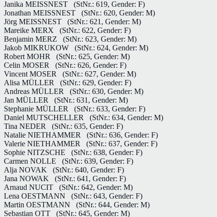
Janika MEISSNEST
(StNr.: 619, Gender: F)
Jonathan MEISSNEST
(StNr.: 620, Gender: M)
Jörg MEISSNEST
(StNr.: 621, Gender: M)
Mareike MERX
(StNr.: 622, Gender: F)
Benjamin MERZ
(StNr.: 623, Gender: M)
Jakob MIKRUKOW
(StNr.: 624, Gender: M)
Robert MOHR
(StNr.: 625, Gender: M)
Celin MOSER
(StNr.: 626, Gender: F)
Vincent MOSER
(StNr.: 627, Gender: M)
Alisa MÜLLER
(StNr.: 629, Gender: F)
Andreas MÜLLER
(StNr.: 630, Gender: M)
Jan MÜLLER
(StNr.: 631, Gender: M)
Stephanie MÜLLER
(StNr.: 633, Gender: F)
Daniel MUTSCHELLER
(StNr.: 634, Gender: M)
Tina NEDER
(StNr.: 635, Gender: F)
Natalie NIETHAMMER
(StNr.: 636, Gender: F)
Valerie NIETHAMMER
(StNr.: 637, Gender: F)
Sophie NITZSCHE
(StNr.: 638, Gender: F)
Carmen NOLLE
(StNr.: 639, Gender: F)
Alja NOVAK
(StNr.: 640, Gender: F)
Jana NOWAK
(StNr.: 641, Gender: F)
Arnaud NUCIT
(StNr.: 642, Gender: M)
Lena OESTMANN
(StNr.: 643, Gender: F)
Martin OESTMANN
(StNr.: 644, Gender: M)
Sebastian OTT
(StNr.: 645, Gender: M)