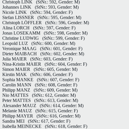
Christoph LINK
(StNr.: 592, Gender: M)
Johannes LINK
(StNr.: 593, Gender: M)
Nicole LINK
(StNr.: 594, Gender: F)
Stefan LISSNER
(StNr.: 595, Gender: M)
Christoph LÖFFLER
(StNr.: 596, Gender: M)
Alina LORCH
(StNr.: 597, Gender: F)
Jonas LOSEKAMM
(StNr.: 598, Gender: M)
Christine LUDWIG
(StNr.: 599, Gender: F)
Leopold LUZ
(StNr.: 600, Gender: M)
Veronique MAAG
(StNr.: 601, Gender: F)
Dieter MAIBACH
(StNr.: 602, Gender: M)
Julia MAIER
(StNr.: 603, Gender: F)
Nina-Kristin MAIER
(StNr.: 604, Gender: F)
Simon MAIER
(StNr.: 605, Gender: M)
Kirstin MAK
(StNr.: 606, Gender: F)
Sophia MANKE
(StNr.: 607, Gender: F)
Carolin MANN
(StNr.: 608, Gender: F)
Philipp MANZ
(StNr.: 609, Gender: M)
Nio MATTES
(StNr.: 612, Gender: M)
Peter MATTES
(StNr.: 613, Gender: M)
Alexander MAUZ
(StNr.: 614, Gender: M)
Melanie MAUZ
(StNr.: 615, Gender: F)
Philipp MAYER
(StNr.: 616, Gender: M)
Sandra MEI
(StNr.: 617, Gender: F)
Isabella MEINECKE
(StNr.: 618, Gender: F)