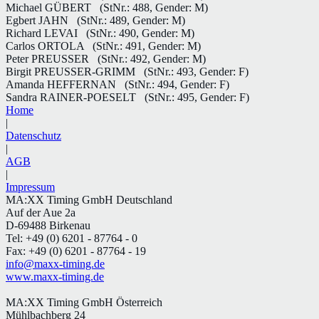
Michael GÜBERT
(StNr.: 488, Gender: M)
Egbert JAHN
(StNr.: 489, Gender: M)
Richard LEVAI
(StNr.: 490, Gender: M)
Carlos ORTOLA
(StNr.: 491, Gender: M)
Peter PREUSSER
(StNr.: 492, Gender: M)
Birgit PREUSSER-GRIMM
(StNr.: 493, Gender: F)
Amanda HEFFERNAN
(StNr.: 494, Gender: F)
Sandra RAINER-POESELT
(StNr.: 495, Gender: F)
Home
|
Datenschutz
|
AGB
|
Impressum
MA:XX Timing GmbH Deutschland
Auf der Aue 2a
D-69488 Birkenau
Tel: +49 (0) 6201 - 87764 - 0
Fax: +49 (0) 6201 - 87764 - 19
info@maxx-timing.de
www.maxx-timing.de
MA:XX Timing GmbH Österreich
Mühlbachberg 24