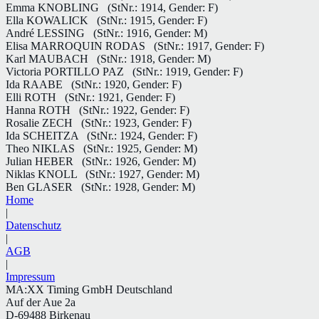
Emma KNOBLING
(StNr.: 1914, Gender: F)
Ella KOWALICK
(StNr.: 1915, Gender: F)
André LESSING
(StNr.: 1916, Gender: M)
Elisa MARROQUIN RODAS
(StNr.: 1917, Gender: F)
Karl MAUBACH
(StNr.: 1918, Gender: M)
Victoria PORTILLO PAZ
(StNr.: 1919, Gender: F)
Ida RAABE
(StNr.: 1920, Gender: F)
Elli ROTH
(StNr.: 1921, Gender: F)
Hanna ROTH
(StNr.: 1922, Gender: F)
Rosalie ZECH
(StNr.: 1923, Gender: F)
Ida SCHEITZA
(StNr.: 1924, Gender: F)
Theo NIKLAS
(StNr.: 1925, Gender: M)
Julian HEBER
(StNr.: 1926, Gender: M)
Niklas KNOLL
(StNr.: 1927, Gender: M)
Ben GLASER
(StNr.: 1928, Gender: M)
Home
|
Datenschutz
|
AGB
|
Impressum
MA:XX Timing GmbH Deutschland
Auf der Aue 2a
D-69488 Birkenau