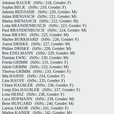
Johanna BAUER
(StNr.: 218, Gender: F)
Sophia BECK
(StNr.: 219, Gender: F)
Jaheem BEDASSIE
(StNr.: 220, Gender: M)
Julian BIENIASCH
(StNr.: 221, Gender: M)
Marius BIENIASCH
(StNr.: 222, Gender: M)
Lotta BRANDENBUSCH
(StNr.: 223, Gender: F)
Paul BRANDENBUSCH
(StNr.: 224, Gender: M)
Jonas BRANG
(StNr.: 225, Gender: M)
Marlen BURKHARD
(StNr.: 226, Gender: F)
Aaron DRISKE
(StNr.: 227, Gender: M)
Philian DRISKE
(StNr.: 228, Gender: M)
Ben EDELMANN
(StNr.: 229, Gender: M)
Damian EWIG
(StNr.: 230, Gender: M)
Frieda GRIMM
(StNr.: 231, Gender: F)
Jakob GRIMM
(StNr.: 232, Gender: M)
Theresa GRIMM
(StNr.: 233, Gender: F)
Mia HAHNE
(StNr.: 234, Gender: F)
Lina HAUFE
(StNr.: 235, Gender: F)
Chiara HAUßLER
(StNr.: 236, Gender: F)
Lenja Elea HAUßLER
(StNr.: 237, Gender: F)
Lena HEINZ
(StNr.: 238, Gender: F)
Luca HOFMANN
(StNr.: 239, Gender: M)
Bene HUFGARD
(StNr.: 240, Gender: M)
Larissa JAKOB
(StNr.: 241, Gender: F)
Marlon KAISER
(StNr.: 242, Gender: M)