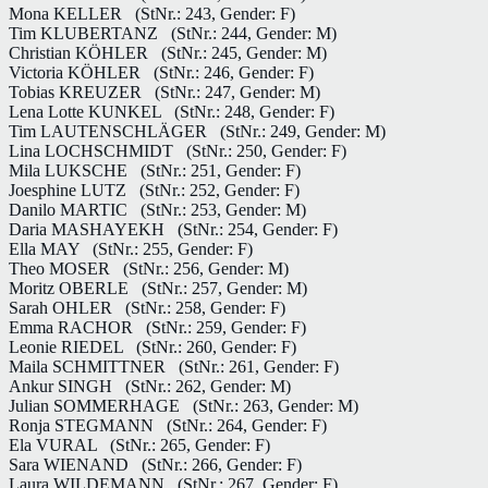
Mona KELLER
(StNr.: 243, Gender: F)
Tim KLUBERTANZ
(StNr.: 244, Gender: M)
Christian KÖHLER
(StNr.: 245, Gender: M)
Victoria KÖHLER
(StNr.: 246, Gender: F)
Tobias KREUZER
(StNr.: 247, Gender: M)
Lena Lotte KUNKEL
(StNr.: 248, Gender: F)
Tim LAUTENSCHLÄGER
(StNr.: 249, Gender: M)
Lina LOCHSCHMIDT
(StNr.: 250, Gender: F)
Mila LUKSCHE
(StNr.: 251, Gender: F)
Joesphine LUTZ
(StNr.: 252, Gender: F)
Danilo MARTIC
(StNr.: 253, Gender: M)
Daria MASHAYEKH
(StNr.: 254, Gender: F)
Ella MAY
(StNr.: 255, Gender: F)
Theo MOSER
(StNr.: 256, Gender: M)
Moritz OBERLE
(StNr.: 257, Gender: M)
Sarah OHLER
(StNr.: 258, Gender: F)
Emma RACHOR
(StNr.: 259, Gender: F)
Leonie RIEDEL
(StNr.: 260, Gender: F)
Maila SCHMITTNER
(StNr.: 261, Gender: F)
Ankur SINGH
(StNr.: 262, Gender: M)
Julian SOMMERHAGE
(StNr.: 263, Gender: M)
Ronja STEGMANN
(StNr.: 264, Gender: F)
Ela VURAL
(StNr.: 265, Gender: F)
Sara WIENAND
(StNr.: 266, Gender: F)
Laura WILDEMANN
(StNr.: 267, Gender: F)