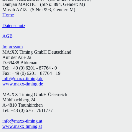
Damjan MARTIC
(StNr.: 894, Gender: M)
Musab AZIZ
(StNr.: 993, Gender: M)
Home
|
Datenschutz
|
AGB
|
Impressum
MA:XX Timing GmbH Deutschland
Auf der Aue 2a
D-69488 Birkenau
Tel: +49 (0) 6201 - 87764 - 0
Fax: +49 (0) 6201 - 87764 - 19
info@maxx-timing.de
www.maxx-timing.de
MA:XX Timing GmbH Österreich
Mühlbachberg 24
A-4810 Traunkirchen
Tel: +43 (0) 676 - 7611777
info@maxx-timing.at
www.maxx-timing.at