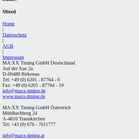
Mixed
Home
|
Datenschutz
|
AGB
|
Impressum
MA:XX Timing GmbH Deutschland
Auf der Aue 2a
D-69488 Birkenau
Tel: +49 (0) 6201 - 87764 - 0
Fax: +49 (0) 6201 - 87764 - 19
info@maxx-timing.de
www.maxx-timing.de
MA:XX Timing GmbH Österreich
Mühlbachberg 24
A-4810 Traunkirchen
Tel: +43 (0) 676 - 7611777
info@maxx-timing.at