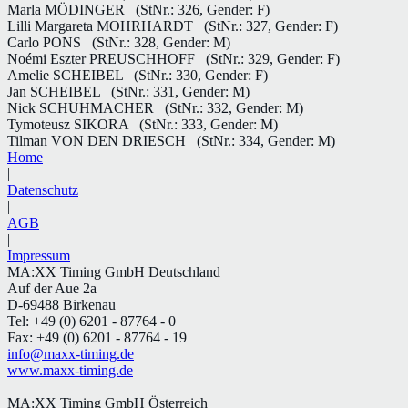
Marla MÖDINGER
(StNr.: 326, Gender: F)
Lilli Margareta MOHRHARDT
(StNr.: 327, Gender: F)
Carlo PONS
(StNr.: 328, Gender: M)
Noémi Eszter PREUSCHHOFF
(StNr.: 329, Gender: F)
Amelie SCHEIBEL
(StNr.: 330, Gender: F)
Jan SCHEIBEL
(StNr.: 331, Gender: M)
Nick SCHUHMACHER
(StNr.: 332, Gender: M)
Tymoteusz SIKORA
(StNr.: 333, Gender: M)
Tilman VON DEN DRIESCH
(StNr.: 334, Gender: M)
Home
|
Datenschutz
|
AGB
|
Impressum
MA:XX Timing GmbH Deutschland
Auf der Aue 2a
D-69488 Birkenau
Tel: +49 (0) 6201 - 87764 - 0
Fax: +49 (0) 6201 - 87764 - 19
info@maxx-timing.de
www.maxx-timing.de
MA:XX Timing GmbH Österreich