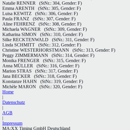
Natalie RENNER
(StNr.: 304, Gender: F)
Emma ARENTH
(StNr.: 305, Gender: F)
Luisa KEWITZ
(StNr.: 306, Gender: F)
Paula FRANZ
(StNr.: 307, Gender: F)
Aline FEHRENZ
(StNr.: 308, Gender: F)
Michaela WAGNER
(StNr.: 309, Gender: F)
Katharina SIMON
(StNr.: 310, Gender: F)
Silke RECKTENWALD
(StNr.: 311, Gender: F)
Linda SCHMITT
(StNr.: 312, Gender: F)
Christine WESTERHORSTMANN
(StNr.: 313, Gender: F)
Peggy ZIMMERMANN
(StNr.: 314, Gender: F)
Monika FRENGER
(StNr.: 315, Gender: F)
Anna MÜLLER
(StNr.: 316, Gender: F)
Marion STRAS
(StNr.: 317, Gender: F)
Jana BECKER
(StNr.: 318, Gender: F)
Konstanze HAHN
(StNr.: 319, Gender: F)
Michèle MARON
(StNr.: 320, Gender: F)
Home
|
Datenschutz
|
AGB
|
Impressum
MA:XX Timing GmbH Deutschland