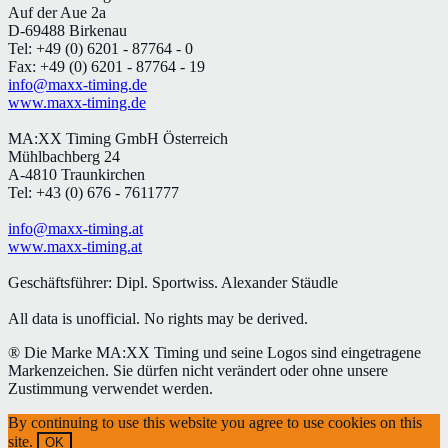
Auf der Aue 2a
D-69488 Birkenau
Tel: +49 (0) 6201 - 87764 - 0
Fax: +49 (0) 6201 - 87764 - 19
info@maxx-timing.de
www.maxx-timing.de
MA:XX Timing GmbH Österreich
Mühlbachberg 24
A-4810 Traunkirchen
Tel: +43 (0) 676 - 7611777
info@maxx-timing.at
www.maxx-timing.at
Geschäftsführer:
Dipl. Sportwiss. Alexander Stäudle
All data is unofficial. No rights may be derived.
® Die Marke MA:XX Timing und seine Logos sind eingetragene
Markenzeichen. Sie dürfen nicht verändert oder ohne unsere
Zustimmung verwendet werden.
By continuing to use this website you agree to use cookies on this
site.
OK